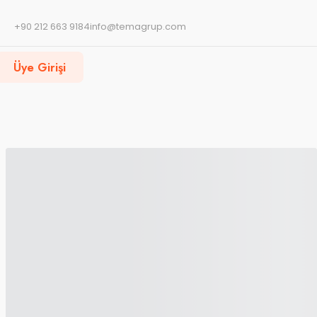
+90 212 663 9184
info@temagrup.com
Üye Girişi
0